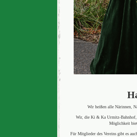
Ha
Wir heißen alle Närinnen, 
Wir, die Ki & Ka Urmitz-Bahnhof, 
Möglichkeit bie
Für Mitglieder des Vereins gibt es au